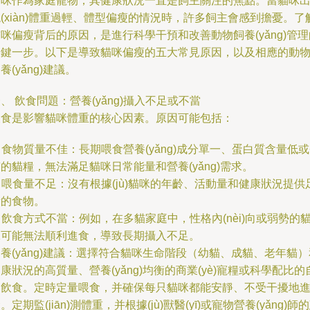
貓咪作為家庭寵物，其健康狀況一直是飼主關注的焦點。當貓咪
(xiàn)體重過輕、體型偏瘦的情況時，許多飼主會感到擔憂。了
咪偏瘦背后的原因，是進行科學干預和改善動物飼養(yǎng)管理
關鍵一步。以下是導致貓咪偏瘦的五大常見原因，以及相應的動
養(yǎng)建議。
、 飲食問題：營養(yǎng)攝入不足或不當
飲食是影響貓咪體重的核心因素。原因可能包括：
. 食物質量不佳：長期喂食營養(yǎng)成分單一、蛋白質含量低
的貓糧，無法滿足貓咪日常能量和營養(yǎng)需求。
. 喂食量不足：沒有根據(jù)貓咪的年齡、活動量和健康狀況提供
量的食物。
. 飲食方式不當：例如，在多貓家庭中，性格內(nèi)向或弱勢的
咪可能無法順利進食，導致長期攝入不足。
養(yǎng)建議：選擇符合貓咪生命階段（幼貓、成貓、老年貓）
康狀況的高質量、營養(yǎng)均衡的商業(yè)寵糧或科學配比的
制飲食。定時定量喂食，并確保每只貓咪都能安靜、不受干擾地
。定期監(jiān)測體重，并根據(jù)獸醫(yī)或寵物營養(yǎng)師