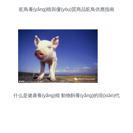
鴕鳥養(yǎng)殖與優(yōu)質商品鴕鳥供應指南
什么是健康養(yǎng)殖 動物飼養(yǎng)的現(xiàn)代
理念與核心實踐