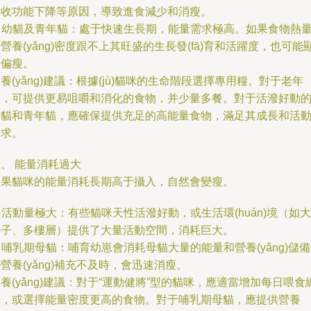
吸收功能下降等原因，導致進食減少和消瘦。
. 幼貓及青年貓：處于快速生長期，能量需求極高。如果食物熱
營養(yǎng)密度跟不上其旺盛的生長發(fā)育和活躍度，也可能
得偏瘦。
養(yǎng)建議：根據(jù)貓咪的生命階段選擇專用糧。對于老年
貓，可提供更易咀嚼和消化的食物，并少量多餐。對于活潑好動
幼貓和青年貓，應確保提供充足的高能量食物，滿足其成長和活
需求。
、 能量消耗過大
如果貓咪的能量消耗長期高于攝入，自然會變瘦。
. 活動量極大：有些貓咪天性活潑好動，或生活環(huán)境（如大
房子、多樓層）提供了大量活動空間，消耗巨大。
. 哺乳期母貓：哺育幼崽會消耗母貓大量的能量和營養(yǎng)儲
營養(yǎng)補充不及時，會迅速消瘦。
養(yǎng)建議：對于“運動健將”型的貓咪，應適當增加每日喂食
量，或選擇能量密度更高的食物。對于哺乳期母貓，應提供營養