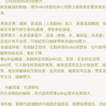
、 心理與環(huán)境壓力
咪是敏感的動物，環(huán)境變化和心理壓力會顯著影響其食
行為。
. 應激反應：搬家、新成員（人或動物）加入、家庭成員離開、
噪音等都可能引發(fā)應激，導致食欲減退。
. 競爭壓力：在多寵家庭中，資源（食物、水、貓砂盆、休息處
足或分布不合理，可能給部分貓咪帶來持續(xù)壓力。
. 焦慮或抑郁：長期缺乏陪伴、互動和環(huán)境豐容，也可能導
致貓咪情緒低落，食欲下降。
養(yǎng)建議：為貓咪提供穩(wěn)定、安靜、安全的生活環
huán)境。引入變化時需循序漸進。確保資源充足且分散放置，
競爭。增加與貓咪的互動玩耍，提供抓板、貓爬架等設施，豐富
日常生活，緩解壓力。
、 年齡因素：代謝變化
同生命階段的貓咪，其代謝和營養(yǎng)需求差異很大。
. 老年貓：新陳代謝減慢的可能因牙齒脫落、嗅覺味覺退化、消