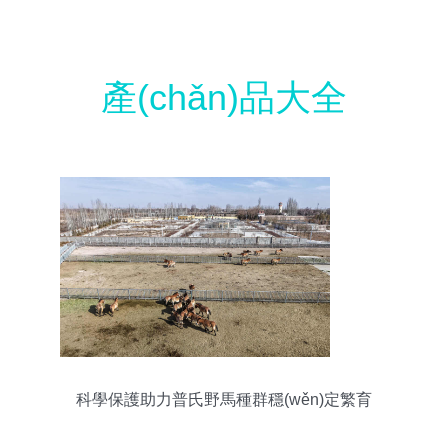
產(chǎn)品大全
科學保護助力普氏野馬種群穩(wěn)定繁育