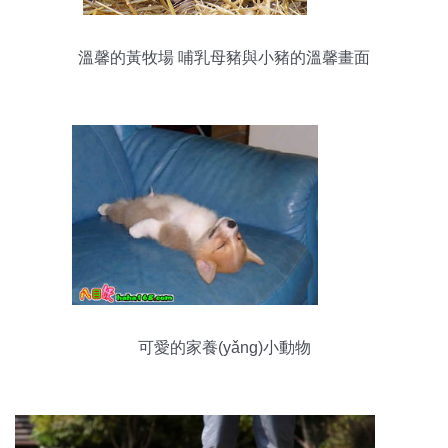
溫馨的黃牧場 哺乳母豬與小豬的溫馨畫面
可愛的家養(yǎng)小動物