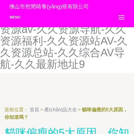
久久孕妇AV-久久在线99热
佛山市然閔晴養(yǎng)殖有限公司
视-久久中文大香蕉av-久久
MENU
资源av-久久资源导航-久久
资源福利-久久资源站AV-久
久资源总站-久久综合AV导
航-久久最新地址9
當前位置：
首頁
>
產(chǎn)品大全
>
貓咪偏瘦的5大原因，
你知道嗎？
貓咪偏瘦的5大原因，你知