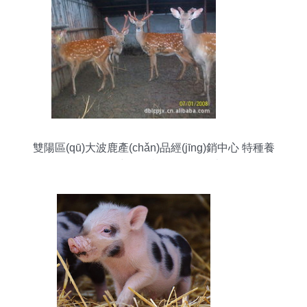
雙陽區(qū)大波鹿產(chǎn)品經(jīng)銷中心 特種養
(yǎng)殖動物產(chǎn)品列表