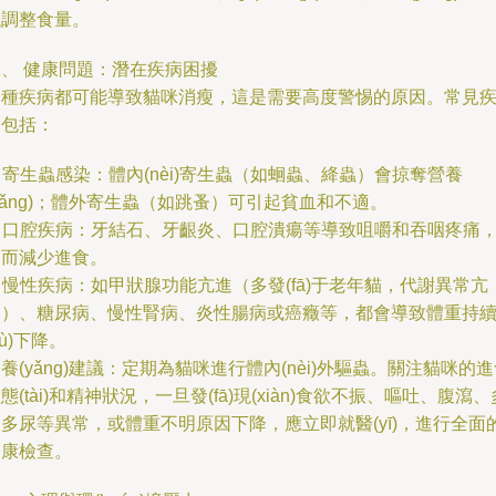
議調整食量。
二、 健康問題：潛在疾病困擾
多種疾病都可能導致貓咪消瘦，這是需要高度警惕的原因。常見
病包括：
. 寄生蟲感染：體內(nèi)寄生蟲（如蛔蟲、絳蟲）會掠奪營養
yǎng)；體外寄生蟲（如跳蚤）可引起貧血和不適。
. 口腔疾病：牙結石、牙齦炎、口腔潰瘍等導致咀嚼和吞咽疼痛
從而減少進食。
. 慢性疾病：如甲狀腺功能亢進（多發(fā)于老年貓，代謝異常亢
進）、糖尿病、慢性腎病、炎性腸病或癌癥等，都會導致體重持
xù)下降。
養(yǎng)建議：定期為貓咪進行體內(nèi)外驅蟲。關注貓咪的
態(tài)和精神狀況，一旦發(fā)現(xiàn)食欲不振、嘔吐、腹瀉、
多尿等異常，或體重不明原因下降，應立即就醫(yī)，進行全面
健康檢查。