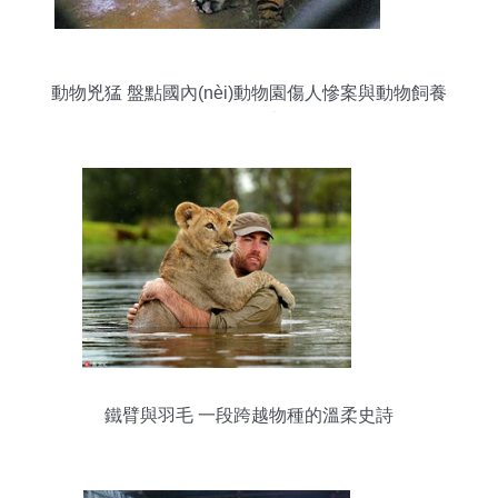
動物兇猛 盤點國內(nèi)動物園傷人慘案與動物飼養
(yǎng)的責任
鐵臂與羽毛 一段跨越物種的溫柔史詩