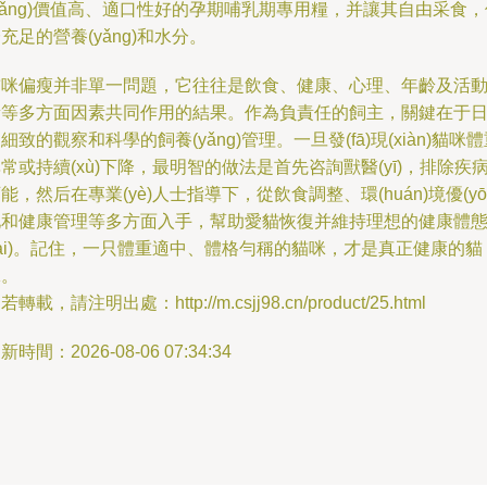
yǎng)價值高、適口性好的孕期哺乳期專用糧，并讓其自由采食，
充足的營養(yǎng)和水分。
貓咪偏瘦并非單一問題，它往往是飲食、健康、心理、年齡及活
量等多方面因素共同作用的結果。作為負責任的飼主，關鍵在于
細致的觀察和科學的飼養(yǎng)管理。一旦發(fā)現(xiàn)貓咪
常或持續(xù)下降，最明智的做法是首先咨詢獸醫(yī)，排除疾
能，然后在專業(yè)人士指導下，從飲食調整、環(huán)境優(yō
化和健康管理等多方面入手，幫助愛貓恢復并維持理想的健康體
tài)。記住，一只體重適中、體格勻稱的貓咪，才是真正健康的貓
咪。
若轉載，請注明出處：http://m.csjj98.cn/product/25.html
新時間：2026-08-06 07:34:34