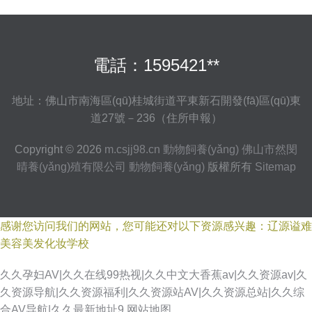
電話：1595421**
地址：佛山市南海區(qū)桂城街道平東新石開發(fā)區(qū)東
道27號－236（住所申報）
Copyright © 2026
m.csjj98.cn
動物飼養(yǎng)
佛山市然閔
晴養(yǎng)殖有限公司
動物飼養(yǎng)
版權所有
Sitemap
感谢您访问我们的网站，您可能还对以下资源感兴趣：辽源谥难
美容美发化妆学校
久久孕妇AV|久久在线99热视|久久中文大香蕉av|久久资源av|久
久资源导航|久久资源福利|久久资源站AV|久久资源总站|久久综
免费深夜91 97国产 美女网站18 日韩在线第47页 午夜成人福利导航 伊人影
合AV导航|久久最新地址9
网站地图